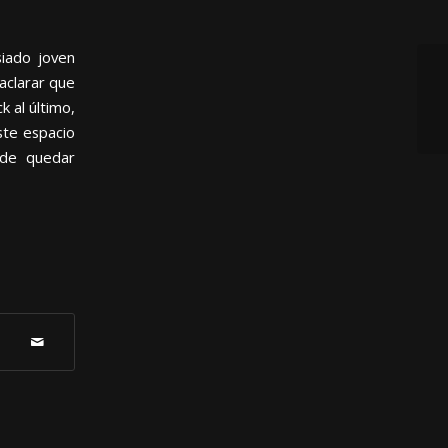
siado joven
aclarar que
El
 al último,
Pe
ste espacio
ede quedar