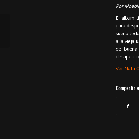
Por Moebi
El álbum t
para despe
ArgentJazz / Discos: Pollo Raffo y un
suena todo
recuerdo que se hace música
a la vieja
de buena 
desapercib
Ver Nota 
Compartir e