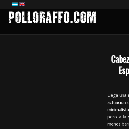
Cabez
Esp
Llega una 
actuación 
minimalist
pero a la 
menos barr