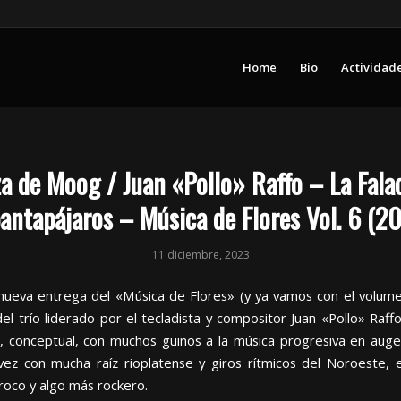
Home
Bio
Actividad
a de Moog / Juan «Pollo» Raffo – La Falac
antapájaros – Música de Flores Vol. 6 (2
11 diciembre, 2023
nueva entrega del «Música de Flores» (y ya vamos con el volume
del trío liderado por el tecladista y compositor Juan «Pollo» Raff
a, conceptual, con muchos guiños a la música progresiva en auge
vez con mucha raíz rioplatense y giros rítmicos del Noroeste, 
oco y algo más rockero.