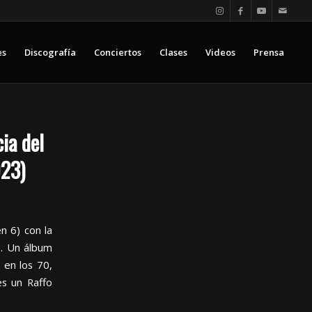
es
Discografía
Conciertos
Clases
Videos
Prensa
ia del
023)
n 6) con la
o. Un álbum
 en los 70,
es un Raffo