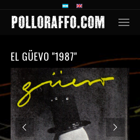
EL GÜEVO
"1987"
Next