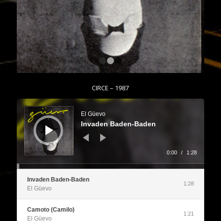
1
2
3
CIRCE – 1987
El Güevo
Invaden Baden-Baden
0:00
/
1:28
Invaden Baden-Baden
1:28
El Güevo
Camoto (Camilo)
1:21
El Güevo