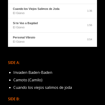
Cuando los Viejos Salimos de Joda
1:36
El Güevo
Si te Vas a Bagdad
1:56
El Güevo
Personal Vibrato
0:54
El Güevo
SIDE A:
Invaden Baden-Baden
Camoto (Camilo)
Cuando los viejos salimos de joda
SIDE B: