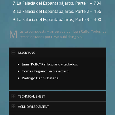
La Falacia del Espantapájaros, Parte 1 – 7:34
La Falacia del Espantapájaros, Parte 2 – 4:56
La Falacia del Espantapájaros, Parte 3 – 4:00
M
úsica compuesta y arreglada por Juan Raffo. Todos los
temas editados por EPSA publishing S.A.
MUSICIANS
Juan “Pollo” Raffo:
piano y teclados.
Tomás Pagano:
bajo eléctrico.
Rodrigo Genni:
batería.
TECHNICAL SHEET
ACKNOWLEDGMENT